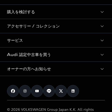
Story of Progress
購入を検討する
ディーラー検索
Audi Sport
新車在庫検索
アクセサリー / コレクション
モデル一覧
Formula 1®
試乗車・展示車検索
特別仕様モデル / 限定モデル
デジタルサービス
サービス
純正アクセサリー
見積り依頼
e-tronラインアップ
Audi exclusive
オンラインショップ
試乗予約
Audi 認定中古車を買う
サービス入庫予約
価格シミュレーション
Audi driving experience
Audi collection
サービスプログラム
車両比較
オーナーの方へお知らせ
Audi認定中古車
アウディナビアプリ
メンテナンス
ご購入サポート
Audi認定中古車検索
お知らせ
車検 / 定期点検
カタログ一覧
クオリティ
オーナー様向けキャンペーン
e-tronアフターサポート
保証
リコール関連情報
Audi Top Service紹介
© 2026 VOLKSWAGEN Group Japan K.K. All rights
メンテナンス