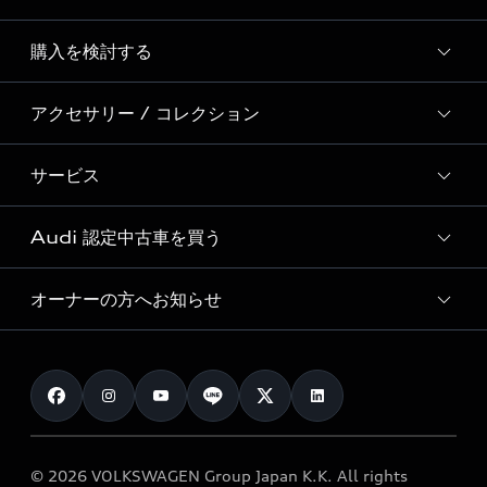
Story of Progress
購入を検討する
ディーラー検索
Audi Sport
新車在庫検索
アクセサリー / コレクション
モデル一覧
Formula 1®
試乗車・展示車検索
特別仕様モデル / 限定モデル
デジタルサービス
サービス
純正アクセサリー
見積り依頼
e-tronラインアップ
Audi exclusive
オンラインショップ
試乗予約
Audi 認定中古車を買う
サービス入庫予約
価格シミュレーション
Audi driving experience
Audi collection
サービスプログラム
車両比較
オーナーの方へお知らせ
Audi認定中古車
アウディナビアプリ
メンテナンス
ご購入サポート
Audi認定中古車検索
お知らせ
車検 / 定期点検
カタログ一覧
クオリティ
オーナー様向けキャンペーン
e-tronアフターサポート
保証
リコール関連情報
Audi Top Service紹介
© 2026 VOLKSWAGEN Group Japan K.K. All rights
メンテナンス