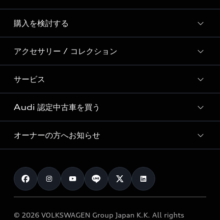
Story of Progress
購入を検討する
ディーラー検索
Audi Sport
新車在庫検索
アクセサリー / コレクション
モデル一覧
Formula 1®
試乗車・展示車検索
特別仕様モデル / 限定モデル
デジタルサービス
サービス
純正アクセサリー
見積り依頼
e-tronラインアップ
Audi exclusive
オンラインショップ
試乗予約
Audi 認定中古車を買う
サービス入庫予約
価格シミュレーション
Audi driving experience
Audi collection
サービスプログラム
車両比較
オーナーの方へお知らせ
Audi認定中古車
アウディナビアプリ
メンテナンス
ご購入サポート
Audi認定中古車検索
お知らせ
車検 / 定期点検
カタログ一覧
クオリティ
オーナー様向けキャンペーン
e-tronアフターサポート
保証
リコール関連情報
Audi Top Service紹介
© 2026 VOLKSWAGEN Group Japan K.K. All rights
メンテナンス