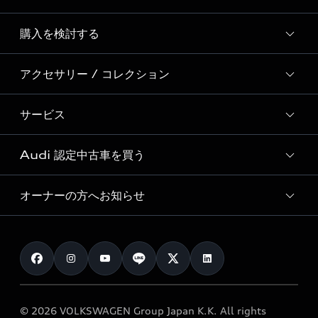
Story of Progress
購入を検討する
ディーラー検索
Audi Sport
新車在庫検索
アクセサリー / コレクション
モデル一覧
Formula 1®
試乗車・展示車検索
特別仕様モデル / 限定モデル
デジタルサービス
サービス
純正アクセサリー
見積り依頼
e-tronラインアップ
Audi exclusive
オンラインショップ
試乗予約
Audi 認定中古車を買う
サービス入庫予約
価格シミュレーション
Audi driving experience
Audi collection
サービスプログラム
車両比較
オーナーの方へお知らせ
Audi認定中古車
アウディナビアプリ
メンテナンス
ご購入サポート
Audi認定中古車検索
お知らせ
車検 / 定期点検
カタログ一覧
クオリティ
オーナー様向けキャンペーン
e-tronアフターサポート
保証
リコール関連情報
Audi Top Service紹介
© 2026 VOLKSWAGEN Group Japan K.K. All rights
メンテナンス