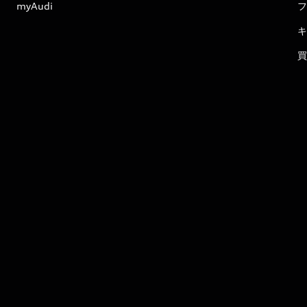
myAudi
フ
キ
買