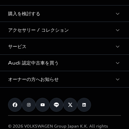
Story of Progress
購入を検討する
ディーラー検索
Audi Sport
新車在庫検索
アクセサリー / コレクション
モデル一覧
Formula 1®
試乗車・展示車検索
特別仕様モデル / 限定モデル
デジタルサービス
サービス
純正アクセサリー
見積り依頼
e-tronラインアップ
Audi exclusive
オンラインショップ
試乗予約
Audi 認定中古車を買う
サービス入庫予約
価格シミュレーション
Audi driving experience
Audi collection
サービスプログラム
車両比較
オーナーの方へお知らせ
Audi認定中古車
アウディナビアプリ
メンテナンス
ご購入サポート
Audi認定中古車検索
お知らせ
車検 / 定期点検
カタログ一覧
クオリティ
オーナー様向けキャンペーン
e-tronアフターサポート
保証
リコール関連情報
Audi Top Service紹介
© 2026 VOLKSWAGEN Group Japan K.K. All rights
メンテナンス