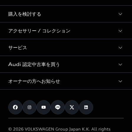
Story of Progress
購入を検討する
ディーラー検索
Audi Sport
新車在庫検索
アクセサリー / コレクション
モデル一覧
Formula 1®
試乗車・展示車検索
特別仕様モデル / 限定モデル
デジタルサービス
サービス
純正アクセサリー
見積り依頼
e-tronラインアップ
Audi exclusive
オンラインショップ
試乗予約
Audi 認定中古車を買う
サービス入庫予約
価格シミュレーション
Audi driving experience
Audi collection
サービスプログラム
車両比較
オーナーの方へお知らせ
Audi認定中古車
アウディナビアプリ
メンテナンス
ご購入サポート
Audi認定中古車検索
お知らせ
車検 / 定期点検
カタログ一覧
クオリティ
オーナー様向けキャンペーン
e-tronアフターサポート
保証
リコール関連情報
Audi Top Service紹介
© 2026 VOLKSWAGEN Group Japan K.K. All rights
メンテナンス