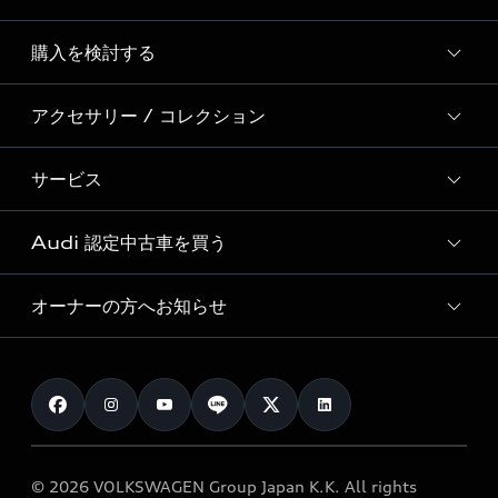
Story of Progress
購入を検討する
ディーラー検索
Audi Sport
新車在庫検索
アクセサリー / コレクション
モデル一覧
Formula 1®
試乗車・展示車検索
特別仕様モデル / 限定モデル
デジタルサービス
サービス
純正アクセサリー
見積り依頼
e-tronラインアップ
Audi exclusive
オンラインショップ
試乗予約
Audi 認定中古車を買う
サービス入庫予約
価格シミュレーション
Audi driving experience
Audi collection
サービスプログラム
車両比較
オーナーの方へお知らせ
Audi認定中古車
アウディナビアプリ
メンテナンス
ご購入サポート
Audi認定中古車検索
お知らせ
車検 / 定期点検
カタログ一覧
クオリティ
オーナー様向けキャンペーン
e-tronアフターサポート
保証
リコール関連情報
Audi Top Service紹介
© 2026 VOLKSWAGEN Group Japan K.K. All rights
メンテナンス