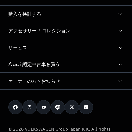
Story of Progress
購入を検討する
ディーラー検索
Audi Sport
新車在庫検索
アクセサリー / コレクション
モデル一覧
Formula 1®
試乗車・展示車検索
特別仕様モデル / 限定モデル
デジタルサービス
サービス
純正アクセサリー
見積り依頼
e-tronラインアップ
Audi exclusive
オンラインショップ
試乗予約
Audi 認定中古車を買う
サービス入庫予約
価格シミュレーション
Audi driving experience
Audi collection
サービスプログラム
車両比較
オーナーの方へお知らせ
Audi認定中古車
アウディナビアプリ
メンテナンス
ご購入サポート
Audi認定中古車検索
お知らせ
車検 / 定期点検
カタログ一覧
クオリティ
オーナー様向けキャンペーン
e-tronアフターサポート
保証
リコール関連情報
Audi Top Service紹介
© 2026 VOLKSWAGEN Group Japan K.K. All rights
メンテナンス