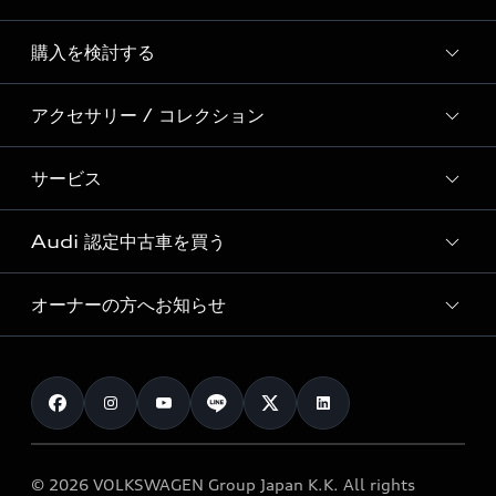
Story of Progress
購入を検討する
ディーラー検索
Audi Sport
新車在庫検索
アクセサリー / コレクション
モデル一覧
Formula 1®
試乗車・展示車検索
特別仕様モデル / 限定モデル
デジタルサービス
サービス
純正アクセサリー
見積り依頼
e-tronラインアップ
Audi exclusive
オンラインショップ
試乗予約
Audi 認定中古車を買う
サービス入庫予約
価格シミュレーション
Audi driving experience
Audi collection
サービスプログラム
車両比較
オーナーの方へお知らせ
Audi認定中古車
アウディナビアプリ
メンテナンス
ご購入サポート
Audi認定中古車検索
お知らせ
車検 / 定期点検
カタログ一覧
クオリティ
オーナー様向けキャンペーン
e-tronアフターサポート
保証
リコール関連情報
Audi Top Service紹介
© 2026 VOLKSWAGEN Group Japan K.K. All rights
メンテナンス