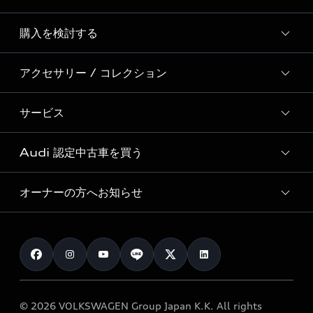
Story of Progress
購入を検討する
ディーラー検索
Audi Sport
新車在庫検索
アクセサリー / コレクション
モデル一覧
Formula 1®
試乗車・展示車検索
特別仕様モデル / 限定モデル
デジタルサービス
サービス
純正アクセサリー
見積り依頼
e-tronラインアップ
Audi exclusive
オンラインショップ
試乗予約
Audi 認定中古車を買う
サービス入庫予約
価格シミュレーション
Audi driving experience
Audi collection
サービスプログラム
車両比較
オーナーの方へお知らせ
Audi認定中古車
アウディナビアプリ
メンテナンス
ご購入サポート
Audi認定中古車検索
お知らせ
車検 / 定期点検
カタログ一覧
クオリティ
オーナー様向けキャンペーン
e-tronアフターサポート
保証
リコール関連情報
Audi Top Service紹介
© 2026 VOLKSWAGEN Group Japan K.K. All rights
メンテナンス