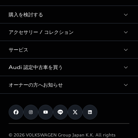
Story of Progress
購入を検討する
ディーラー検索
Audi Sport
新車在庫検索
アクセサリー / コレクション
モデル一覧
Formula 1®
試乗車・展示車検索
特別仕様モデル / 限定モデル
デジタルサービス
サービス
純正アクセサリー
見積り依頼
e-tronラインアップ
Audi exclusive
オンラインショップ
試乗予約
Audi 認定中古車を買う
サービス入庫予約
価格シミュレーション
Audi driving experience
Audi collection
サービスプログラム
車両比較
オーナーの方へお知らせ
Audi認定中古車
アウディナビアプリ
メンテナンス
ご購入サポート
Audi認定中古車検索
お知らせ
車検 / 定期点検
カタログ一覧
クオリティ
オーナー様向けキャンペーン
e-tronアフターサポート
保証
リコール関連情報
Audi Top Service紹介
© 2026 VOLKSWAGEN Group Japan K.K. All rights
メンテナンス