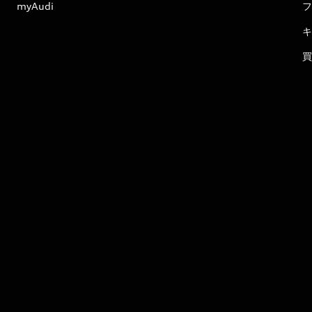
myAudi
フ
キ
買