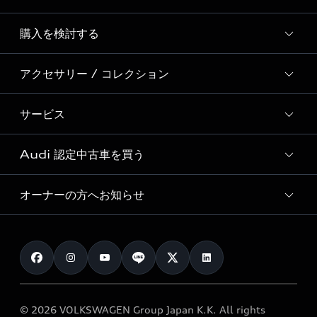
Story of Progress
購入を検討する
ディーラー検索
Audi Sport
新車在庫検索
アクセサリー / コレクション
モデル一覧
Formula 1®
試乗車・展示車検索
特別仕様モデル / 限定モデル
デジタルサービス
サービス
純正アクセサリー
見積り依頼
e-tronラインアップ
Audi exclusive
オンラインショップ
試乗予約
Audi 認定中古車を買う
サービス入庫予約
価格シミュレーション
Audi driving experience
Audi collection
サービスプログラム
車両比較
オーナーの方へお知らせ
Audi認定中古車
アウディナビアプリ
メンテナンス
ご購入サポート
Audi認定中古車検索
お知らせ
車検 / 定期点検
カタログ一覧
クオリティ
オーナー様向けキャンペーン
e-tronアフターサポート
保証
リコール関連情報
Audi Top Service紹介
© 2026 VOLKSWAGEN Group Japan K.K. All rights
メンテナンス