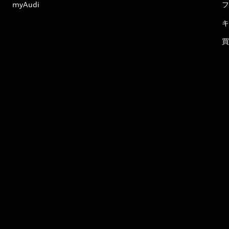
myAudi
フ
キ
買