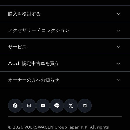
Story of Progress
購入を検討する
ディーラー検索
Audi Sport
新車在庫検索
アクセサリー / コレクション
モデル一覧
Formula 1®
試乗車・展示車検索
特別仕様モデル / 限定モデル
デジタルサービス
サービス
純正アクセサリー
見積り依頼
e-tronラインアップ
Audi exclusive
オンラインショップ
試乗予約
Audi 認定中古車を買う
サービス入庫予約
価格シミュレーション
Audi driving experience
Audi collection
サービスプログラム
車両比較
オーナーの方へお知らせ
Audi認定中古車
アウディナビアプリ
メンテナンス
ご購入サポート
Audi認定中古車検索
お知らせ
車検 / 定期点検
カタログ一覧
クオリティ
オーナー様向けキャンペーン
e-tronアフターサポート
保証
リコール関連情報
Audi Top Service紹介
© 2026 VOLKSWAGEN Group Japan K.K. All rights
メンテナンス