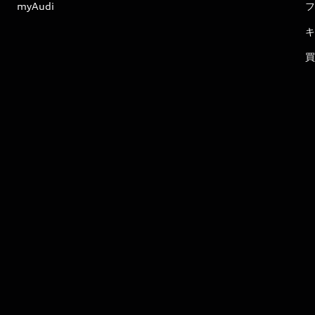
myAudi
フ
キ
買