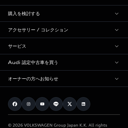
Story of Progress
購入を検討する
ディーラー検索
Audi Sport
新車在庫検索
アクセサリー / コレクション
モデル一覧
Formula 1®
試乗車・展示車検索
特別仕様モデル / 限定モデル
デジタルサービス
サービス
純正アクセサリー
見積もり依頼
e-tronラインアップ
Audi exclusive
オンラインショップ
試乗予約
Audi 認定中古車を買う
サービス入庫予約
価格シミュレーション
Audi driving experience
Audi collection
サービスプログラム
車両比較
オーナーの方へお知らせ
Audi認定中古車
アウディナビアプリ
メンテナンス
ご購入サポート
Audi認定中古車検索
お知らせ
車検 / 定期点検
カタログ一覧
クオリティ
オーナー様向けキャンペーン
e-tronアフターサポート
保証
リコール関連情報
Audi Top Service紹介
© 2026 VOLKSWAGEN Group Japan K.K. All rights
メンテナンス