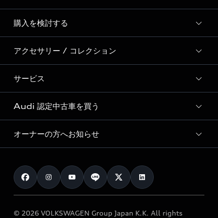
Story of Progress
購入を検討する
ディーラー検索
Audi Sport
新車在庫検索
アクセサリー / コレクション
モデル一覧
Formula 1®
試乗車・展示車検索
特別仕様モデル / 限定モデル
デジタルサービス
サービス
純正アクセサリー
見積り依頼
e-tronラインアップ
Audi exclusive
オンラインショップ
試乗予約
Audi 認定中古車を買う
サービス入庫予約
価格シミュレーション
Audi driving experience
Audi collection
サービスプログラム
車両比較
オーナーの方へお知らせ
Audi認定中古車
アウディナビアプリ
メンテナンス
ご購入サポート
Audi認定中古車検索
お知らせ
車検 / 定期点検
カタログ一覧
クオリティ
オーナー様向けキャンペーン
e-tronアフターサポート
保証
リコール関連情報
Audi Top Service紹介
© 2026 VOLKSWAGEN Group Japan K.K. All rights
メンテナンス