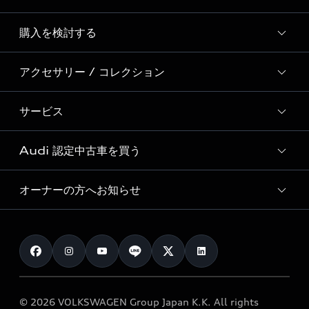
Story of Progress
購入を検討する
ディーラー検索
Audi Sport
新車在庫検索
アクセサリー / コレクション
モデル一覧
Formula 1®
試乗車・展示車検索
特別仕様モデル / 限定モデル
デジタルサービス
サービス
純正アクセサリー
見積り依頼
e-tronラインアップ
Audi exclusive
オンラインショップ
試乗予約
Audi 認定中古車を買う
サービス入庫予約
価格シミュレーション
Audi driving experience
Audi collection
サービスプログラム
車両比較
オーナーの方へお知らせ
Audi認定中古車
アウディナビアプリ
メンテナンス
ご購入サポート
Audi認定中古車検索
お知らせ
車検 / 定期点検
カタログ一覧
クオリティ
オーナー様向けキャンペーン
e-tronアフターサポート
保証
リコール関連情報
Audi Top Service紹介
© 2026 VOLKSWAGEN Group Japan K.K. All rights
メンテナンス