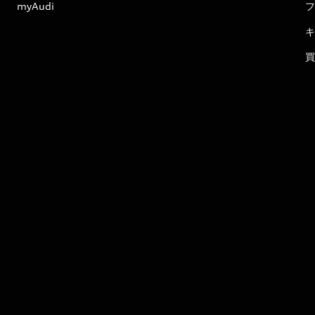
myAudi
フ
キ
買