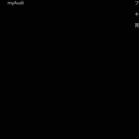
myAudi
フ
キ
買