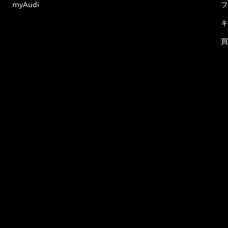
myAudi
フ
キ
買