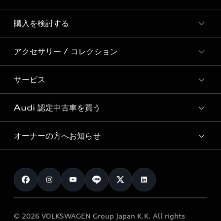
Story of Progress
購入を検討する
ディーラー検索
Audi Sport
新車在庫検索
アクセサリー / コレクション
モデル一覧
Formula 1®
試乗車・展示車検索
特別仕様モデル / 限定モデル
デジタルサービス
サービス
純正アクセサリー
見積もり依頼
e-tronラインアップ
Audi exclusive
オンラインショップ
試乗予約
Audi 認定中古車を買う
サービス入庫予約
価格シミュレーション
Audi driving experience
Audi collection
サービスプログラム
車両比較
オーナーの方へお知らせ
Audi認定中古車
アウディナビアプリ
メンテナンス
ご購入サポート
Audi認定中古車検索
お知らせ
車検 / 定期点検
カタログ一覧
クオリティ
オーナー様向けキャンペーン
e-tronアフターサポート
保証
リコール関連情報
Audi Top Service紹介
© 2026 VOLKSWAGEN Group Japan K.K. All rights
メンテナンス