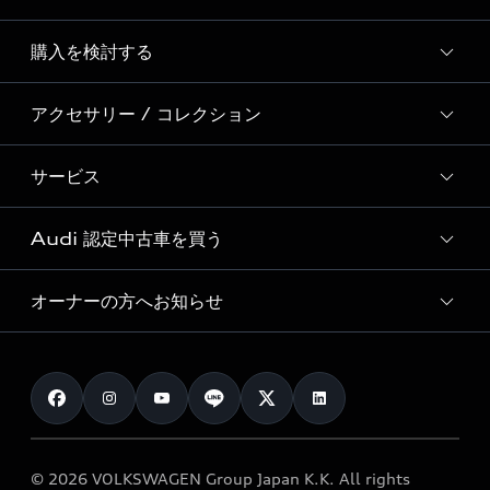
Story of Progress
購入を検討する
ディーラー検索
Audi Sport
新車在庫検索
アクセサリー / コレクション
モデル一覧
Formula 1®
試乗車・展示車検索
特別仕様モデル / 限定モデル
デジタルサービス
サービス
純正アクセサリー
見積り依頼
e-tronラインアップ
Audi exclusive
オンラインショップ
試乗予約
Audi 認定中古車を買う
サービス入庫予約
価格シミュレーション
Audi driving experience
Audi collection
サービスプログラム
車両比較
オーナーの方へお知らせ
Audi認定中古車
アウディナビアプリ
メンテナンス
ご購入サポート
Audi認定中古車検索
お知らせ
車検 / 定期点検
カタログ一覧
クオリティ
オーナー様向けキャンペーン
e-tronアフターサポート
保証
リコール関連情報
Audi Top Service紹介
© 2026 VOLKSWAGEN Group Japan K.K. All rights
メンテナンス