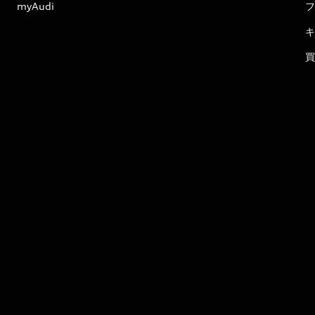
myAudi
フ
キ
買