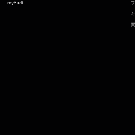
myAudi
フ
キ
買