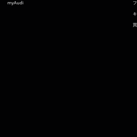
myAudi
フ
キ
買