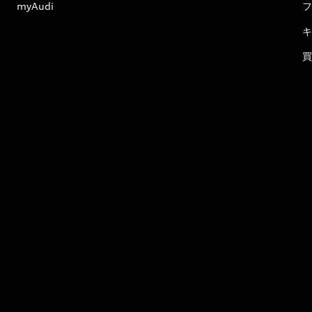
myAudi
フ
キ
買