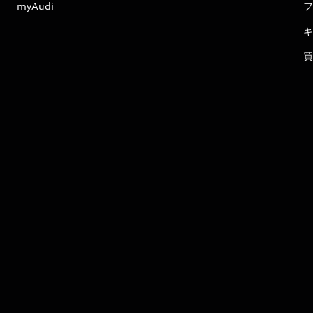
myAudi
フ
キ
買