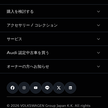
Story of Progress
購入を検討する
ディーラー検索
Audi Sport
新車在庫検索
アクセサリー / コレクション
モデル一覧
Formula 1®
試乗車・展示車検索
特別仕様モデル / 限定モデル
デジタルサービス
サービス
純正アクセサリー
見積もり依頼
e-tronラインアップ
Audi exclusive
オンラインショップ
試乗予約
Audi 認定中古車を買う
サービス入庫予約
価格シミュレーション
Audi driving experience
Audi collection
サービスプログラム
車両比較
オーナーの方へお知らせ
Audi認定中古車
アウディナビアプリ
メンテナンス
ご購入サポート
Audi認定中古車検索
お知らせ
車検 / 定期点検
カタログ一覧
クオリティ
オーナー様向けキャンペーン
e-tronアフターサポート
保証
リコール関連情報
Audi Top Service紹介
© 2026 VOLKSWAGEN Group Japan K.K. All rights
メンテナンス