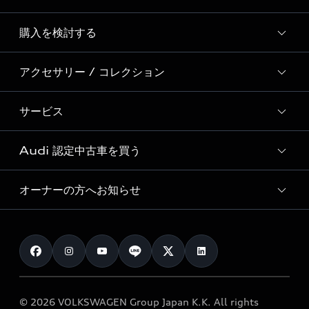
Story of Progress
購入を検討する
ディーラー検索
Audi Sport
新車在庫検索
アクセサリー / コレクション
モデル一覧
Formula 1®
試乗車・展示車検索
特別仕様モデル / 限定モデル
デジタルサービス
サービス
純正アクセサリー
見積り依頼
e-tronラインアップ
Audi exclusive
オンラインショップ
試乗予約
Audi 認定中古車を買う
サービス入庫予約
価格シミュレーション
Audi driving experience
Audi collection
サービスプログラム
車両比較
オーナーの方へお知らせ
Audi認定中古車
アウディナビアプリ
メンテナンス
ご購入サポート
Audi認定中古車検索
お知らせ
車検 / 定期点検
カタログ一覧
クオリティ
オーナー様向けキャンペーン
e-tronアフターサポート
保証
リコール関連情報
Audi Top Service紹介
© 2026 VOLKSWAGEN Group Japan K.K. All rights
メンテナンス