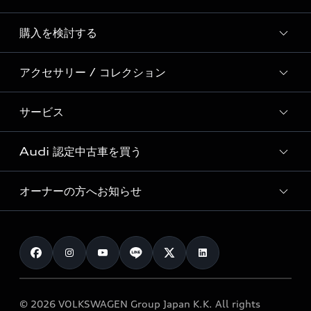
Story of Progress
購入を検討する
ディーラー検索
Audi Sport
新車在庫検索
アクセサリー / コレクション
モデル一覧
Formula 1®
試乗車・展示車検索
特別仕様モデル / 限定モデル
デジタルサービス
サービス
純正アクセサリー
見積り依頼
e-tronラインアップ
Audi exclusive
オンラインショップ
試乗予約
Audi 認定中古車を買う
サービス入庫予約
価格シミュレーション
Audi driving experience
Audi collection
サービスプログラム
車両比較
オーナーの方へお知らせ
Audi認定中古車
アウディナビアプリ
メンテナンス
ご購入サポート
Audi認定中古車検索
お知らせ
車検 / 定期点検
カタログ一覧
クオリティ
オーナー様向けキャンペーン
e-tronアフターサポート
保証
リコール関連情報
Audi Top Service紹介
© 2026 VOLKSWAGEN Group Japan K.K. All rights
メンテナンス