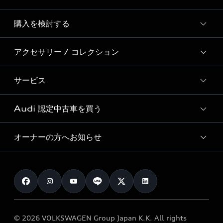
Story of Progress
購入を検討する
ディーラー検索
Audi Sport
新車在庫検索
アクセサリー / コレクション
モデル一覧
Formula 1®
試乗車・展示車検索
特別仕様モデル / 限定モデル
デジタルサービス
サービス
純正アクセサリー
見積もり依頼
e-tronラインアップ
Audi exclusive
オンラインショップ
試乗予約
Audi 認定中古車を買う
サービス入庫予約
価格シミュレーション
Audi driving experience
Audi collection
サービスプログラム
車両比較
オーナーの方へお知らせ
Audi認定中古車
アウディナビアプリ
メンテナンス
ご購入サポート
Audi認定中古車検索
お知らせ
車検 / 定期点検
カタログ一覧
クオリティ
オーナー様向けキャンペーン
e-tronアフターサポート
保証
リコール関連情報
Audi Top Service紹介
© 2026 VOLKSWAGEN Group Japan K.K. All rights
メンテナンス