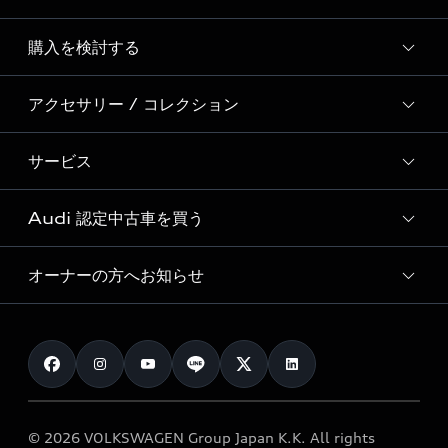
Story of Progress
購入を検討する
ディーラー検索
Audi Sport
新車在庫検索
アクセサリー / コレクション
モデル一覧
Formula 1®
試乗車・展示車検索
特別仕様モデル / 限定モデル
デジタルサービス
サービス
純正アクセサリー
見積り依頼
e-tronラインアップ
Audi exclusive
オンラインショップ
試乗予約
Audi 認定中古車を買う
サービス入庫予約
価格シミュレーション
Audi driving experience
Audi collection
サービスプログラム
車両比較
オーナーの方へお知らせ
Audi認定中古車
アウディナビアプリ
メンテナンス
ご購入サポート
Audi認定中古車検索
お知らせ
車検 / 定期点検
カタログ一覧
クオリティ
オーナー様向けキャンペーン
e-tronアフターサポート
保証
リコール関連情報
Audi Top Service紹介
© 2026 VOLKSWAGEN Group Japan K.K. All rights
メンテナンス