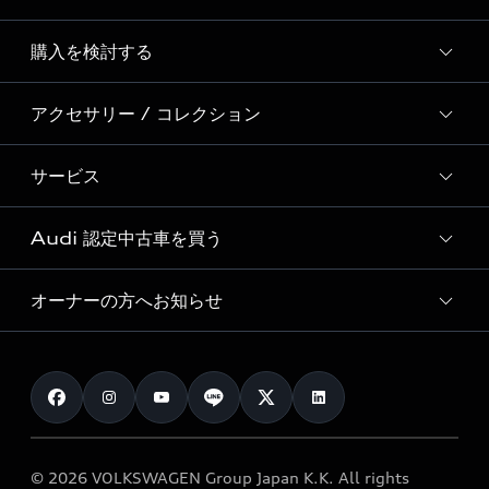
Story of Progress
購入を検討する
ディーラー検索
Audi Sport
新車在庫検索
アクセサリー / コレクション
モデル一覧
Formula 1®
試乗車・展示車検索
特別仕様モデル / 限定モデル
デジタルサービス
サービス
純正アクセサリー
見積り依頼
e-tronラインアップ
Audi exclusive
オンラインショップ
試乗予約
Audi 認定中古車を買う
サービス入庫予約
価格シミュレーション
Audi driving experience
Audi collection
サービスプログラム
車両比較
オーナーの方へお知らせ
Audi認定中古車
アウディナビアプリ
メンテナンス
ご購入サポート
Audi認定中古車検索
お知らせ
車検 / 定期点検
カタログ一覧
クオリティ
オーナー様向けキャンペーン
e-tronアフターサポート
保証
リコール関連情報
Audi Top Service紹介
© 2026 VOLKSWAGEN Group Japan K.K. All rights
メンテナンス