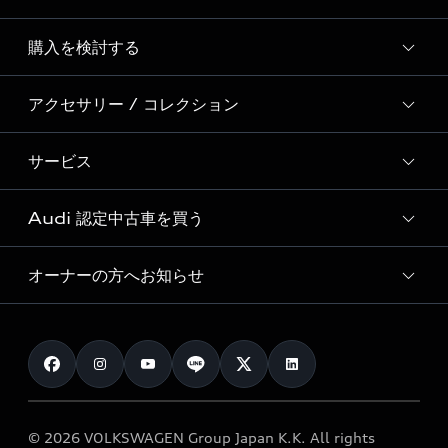
Story of Progress
購入を検討する
ディーラー検索
Audi Sport
新車在庫検索
アクセサリー / コレクション
モデル一覧
Formula 1®
試乗車・展示車検索
特別仕様モデル / 限定モデル
デジタルサービス
サービス
純正アクセサリー
見積り依頼
e-tronラインアップ
Audi exclusive
オンラインショップ
試乗予約
Audi 認定中古車を買う
サービス入庫予約
価格シミュレーション
Audi driving experience
Audi collection
サービスプログラム
車両比較
オーナーの方へお知らせ
Audi認定中古車
アウディナビアプリ
メンテナンス
ご購入サポート
Audi認定中古車検索
お知らせ
車検 / 定期点検
カタログ一覧
クオリティ
オーナー様向けキャンペーン
e-tronアフターサポート
保証
リコール関連情報
Audi Top Service紹介
© 2026 VOLKSWAGEN Group Japan K.K. All rights
メンテナンス