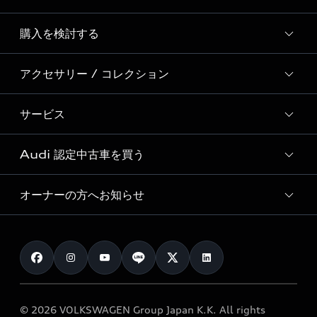
Story of Progress
購入を検討する
ディーラー検索
Audi Sport
新車在庫検索
アクセサリー / コレクション
モデル一覧
Formula 1®
試乗車・展示車検索
特別仕様モデル / 限定モデル
デジタルサービス
サービス
純正アクセサリー
見積もり依頼
e-tronラインアップ
Audi exclusive
オンラインショップ
試乗予約
Audi 認定中古車を買う
サービス入庫予約
価格シミュレーション
Audi driving experience
Audi collection
サービスプログラム
車両比較
オーナーの方へお知らせ
Audi認定中古車
アウディナビアプリ
メンテナンス
ご購入サポート
Audi認定中古車検索
お知らせ
車検 / 定期点検
カタログ一覧
クオリティ
オーナー様向けキャンペーン
e-tronアフターサポート
保証
リコール関連情報
Audi Top Service紹介
© 2026 VOLKSWAGEN Group Japan K.K. All rights
メンテナンス