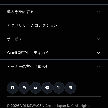
Story of Progress
購入を検討する
ディーラー検索
Audi Sport
新車在庫検索
アクセサリー / コレクション
モデル一覧
Formula 1®
試乗車・展示車検索
特別仕様モデル / 限定モデル
デジタルサービス
サービス
純正アクセサリー
見積り依頼
e-tronラインアップ
Audi exclusive
オンラインショップ
試乗予約
Audi 認定中古車を買う
サービス入庫予約
価格シミュレーション
Audi driving experience
Audi collection
サービスプログラム
車両比較
オーナーの方へお知らせ
Audi認定中古車
アウディナビアプリ
メンテナンス
ご購入サポート
Audi認定中古車検索
お知らせ
車検 / 定期点検
カタログ一覧
クオリティ
オーナー様向けキャンペーン
e-tronアフターサポート
保証
リコール関連情報
Audi Top Service紹介
© 2026 VOLKSWAGEN Group Japan K.K. All rights
メンテナンス