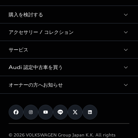
Story of Progress
購入を検討する
ディーラー検索
Audi Sport
新車在庫検索
アクセサリー / コレクション
モデル一覧
Formula 1®
試乗車・展示車検索
特別仕様モデル / 限定モデル
デジタルサービス
サービス
純正アクセサリー
見積り依頼
e-tronラインアップ
Audi exclusive
オンラインショップ
試乗予約
Audi 認定中古車を買う
サービス入庫予約
価格シミュレーション
Audi driving experience
Audi collection
サービスプログラム
車両比較
オーナーの方へお知らせ
Audi認定中古車
アウディナビアプリ
メンテナンス
ご購入サポート
Audi認定中古車検索
お知らせ
車検 / 定期点検
カタログ一覧
クオリティ
オーナー様向けキャンペーン
e-tronアフターサポート
保証
リコール関連情報
Audi Top Service紹介
© 2026 VOLKSWAGEN Group Japan K.K. All rights
メンテナンス