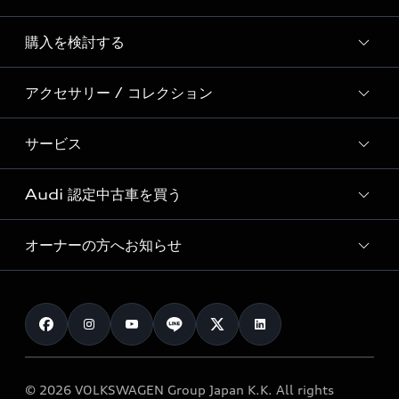
Story of Progress
購入を検討する
ディーラー検索
Audi Sport
新車在庫検索
アクセサリー / コレクション
モデル一覧
Formula 1®
試乗車・展示車検索
特別仕様モデル / 限定モデル
デジタルサービス
サービス
純正アクセサリー
見積り依頼
e-tronラインアップ
Audi exclusive
オンラインショップ
試乗予約
Audi 認定中古車を買う
サービス入庫予約
価格シミュレーション
Audi driving experience
Audi collection
サービスプログラム
車両比較
オーナーの方へお知らせ
Audi認定中古車
アウディナビアプリ
メンテナンス
ご購入サポート
Audi認定中古車検索
お知らせ
車検 / 定期点検
カタログ一覧
クオリティ
オーナー様向けキャンペーン
e-tronアフターサポート
保証
リコール関連情報
Audi Top Service紹介
© 2026 VOLKSWAGEN Group Japan K.K. All rights
メンテナンス