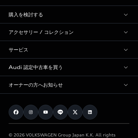
Story of Progress
購入を検討する
ディーラー検索
Audi Sport
新車在庫検索
アクセサリー / コレクション
モデル一覧
Formula 1®
試乗車・展示車検索
特別仕様モデル / 限定モデル
デジタルサービス
サービス
純正アクセサリー
見積り依頼
e-tronラインアップ
Audi exclusive
オンラインショップ
試乗予約
Audi 認定中古車を買う
サービス入庫予約
価格シミュレーション
Audi driving experience
Audi collection
サービスプログラム
車両比較
オーナーの方へお知らせ
Audi認定中古車
アウディナビアプリ
メンテナンス
ご購入サポート
Audi認定中古車検索
お知らせ
車検 / 定期点検
カタログ一覧
クオリティ
オーナー様向けキャンペーン
e-tronアフターサポート
保証
リコール関連情報
Audi Top Service紹介
© 2026 VOLKSWAGEN Group Japan K.K. All rights
メンテナンス