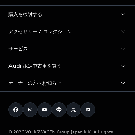
Story of Progress
購入を検討する
ディーラー検索
Audi Sport
新車在庫検索
アクセサリー / コレクション
モデル一覧
Formula 1®
試乗車・展示車検索
特別仕様モデル / 限定モデル
デジタルサービス
サービス
純正アクセサリー
見積り依頼
e-tronラインアップ
Audi exclusive
オンラインショップ
試乗予約
Audi 認定中古車を買う
サービス入庫予約
価格シミュレーション
Audi driving experience
Audi collection
サービスプログラム
車両比較
オーナーの方へお知らせ
Audi認定中古車
アウディナビアプリ
メンテナンス
ご購入サポート
Audi認定中古車検索
お知らせ
車検 / 定期点検
カタログ一覧
クオリティ
オーナー様向けキャンペーン
e-tronアフターサポート
保証
リコール関連情報
Audi Top Service紹介
© 2026 VOLKSWAGEN Group Japan K.K. All rights
メンテナンス