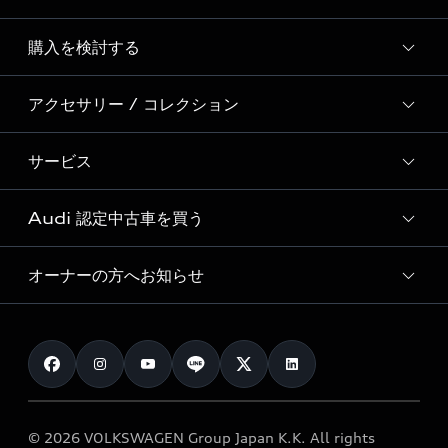
Story of Progress
購入を検討する
ディーラー検索
Audi Sport
新車在庫検索
アクセサリー / コレクション
モデル一覧
Formula 1®
試乗車・展示車検索
特別仕様モデル / 限定モデル
デジタルサービス
サービス
純正アクセサリー
見積り依頼
e-tronラインアップ
Audi exclusive
オンラインショップ
試乗予約
Audi 認定中古車を買う
サービス入庫予約
価格シミュレーション
Audi driving experience
Audi collection
サービスプログラム
車両比較
オーナーの方へお知らせ
Audi認定中古車
アウディナビアプリ
メンテナンス
ご購入サポート
Audi認定中古車検索
お知らせ
車検 / 定期点検
カタログ一覧
クオリティ
オーナー様向けキャンペーン
e-tronアフターサポート
保証
リコール関連情報
Audi Top Service紹介
© 2026 VOLKSWAGEN Group Japan K.K. All rights
メンテナンス