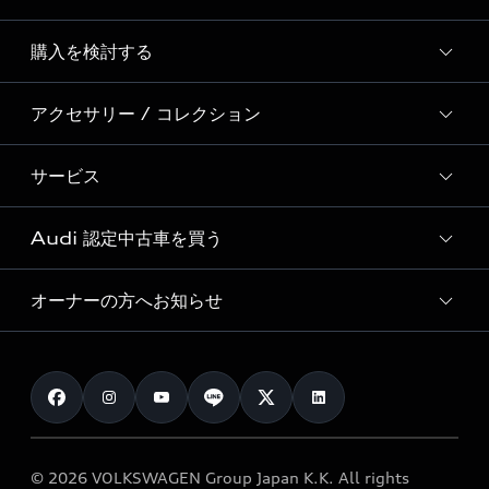
Story of Progress
購入を検討する
ディーラー検索
Audi Sport
新車在庫検索
アクセサリー / コレクション
モデル一覧
Formula 1®
試乗車・展示車検索
特別仕様モデル / 限定モデル
デジタルサービス
サービス
純正アクセサリー
見積り依頼
e-tronラインアップ
Audi exclusive
オンラインショップ
試乗予約
Audi 認定中古車を買う
サービス入庫予約
価格シミュレーション
Audi driving experience
Audi collection
サービスプログラム
車両比較
オーナーの方へお知らせ
Audi認定中古車
アウディナビアプリ
メンテナンス
ご購入サポート
Audi認定中古車検索
お知らせ
車検 / 定期点検
カタログ一覧
クオリティ
オーナー様向けキャンペーン
e-tronアフターサポート
保証
リコール関連情報
Audi Top Service紹介
© 2026 VOLKSWAGEN Group Japan K.K. All rights
メンテナンス