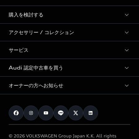
Story of Progress
購入を検討する
ディーラー検索
Audi Sport
新車在庫検索
アクセサリー / コレクション
モデル一覧
Formula 1®
試乗車・展示車検索
特別仕様モデル / 限定モデル
デジタルサービス
サービス
純正アクセサリー
見積り依頼
e-tronラインアップ
Audi exclusive
オンラインショップ
試乗予約
Audi 認定中古車を買う
サービス入庫予約
価格シミュレーション
Audi driving experience
Audi collection
サービスプログラム
車両比較
オーナーの方へお知らせ
Audi認定中古車
アウディナビアプリ
メンテナンス
ご購入サポート
Audi認定中古車検索
お知らせ
車検 / 定期点検
カタログ一覧
クオリティ
オーナー様向けキャンペーン
e-tronアフターサポート
保証
リコール関連情報
Audi Top Service紹介
© 2026 VOLKSWAGEN Group Japan K.K. All rights
メンテナンス