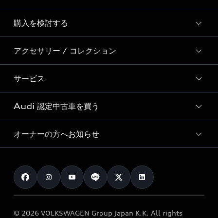
Story of Progress
購入を検討する
ディーラー検索
Audi Sport
新車在庫検索
アクセサリー / コレクション
モデル一覧
Formula 1®
試乗車・展示車検索
特別仕様モデル / 限定モデル
デジタルサービス
サービス
純正アクセサリー
見積り依頼
e-tronラインアップ
Audi exclusive
オンラインショップ
試乗予約
Audi 認定中古車を買う
サービス入庫予約
価格シミュレーション
Audi driving experience
Audi collection
サービスプログラム
車両比較
オーナーの方へお知らせ
Audi認定中古車
アウディナビアプリ
メンテナンス
ご購入サポート
Audi認定中古車検索
お知らせ
車検 / 定期点検
カタログ一覧
クオリティ
オーナー様向けキャンペーン
e-tronアフターサポート
保証
リコール関連情報
Audi Top Service紹介
© 2026 VOLKSWAGEN Group Japan K.K. All rights
メンテナンス