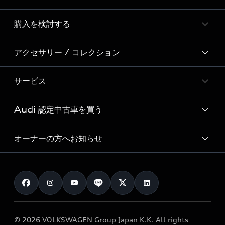
Story of Progress
購入を検討する
ディーラー検索
Audi Sport
新車在庫検索
アクセサリー / コレクション
モデル一覧
Formula 1®
試乗車・展示車検索
特別仕様モデル / 限定モデル
デジタルサービス
サービス
純正アクセサリー
見積り依頼
e-tronラインアップ
Audi exclusive
オンラインショップ
試乗予約
Audi 認定中古車を買う
サービス入庫予約
価格シミュレーション
Audi driving experience
Audi collection
サービスプログラム
車両比較
オーナーの方へお知らせ
Audi認定中古車
アウディナビアプリ
メンテナンス
ご購入サポート
Audi認定中古車検索
お知らせ
車検 / 定期点検
カタログ一覧
クオリティ
オーナー様向けキャンペーン
e-tronアフターサポート
保証
リコール関連情報
Audi Top Service紹介
© 2026 VOLKSWAGEN Group Japan K.K. All rights
メンテナンス