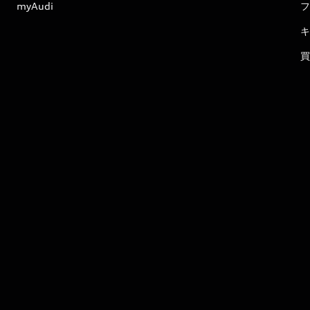
myAudi
フ
キ
買