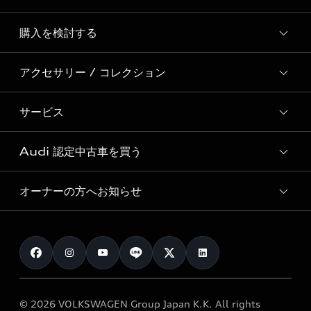
Story of Progress
購入を検討する
ディーラー検索
Audi Sport
新車在庫検索
アクセサリー / コレクション
モデル一覧
Formula 1®
試乗車・展示車検索
特別仕様モデル / 限定モデル
デジタルサービス
サービス
純正アクセサリー
見積り依頼
e-tronラインアップ
Audi exclusive
オンラインショップ
試乗予約
Audi 認定中古車を買う
サービス入庫予約
価格シミュレーション
Audi driving experience
Audi collection
サービスプログラム
車両比較
オーナーの方へお知らせ
Audi認定中古車
アウディナビアプリ
メンテナンス
ご購入サポート
Audi認定中古車検索
お知らせ
車検 / 定期点検
カタログ一覧
クオリティ
オーナー様向けキャンペーン
e-tronアフターサポート
保証
リコール関連情報
Audi Top Service紹介
© 2026 VOLKSWAGEN Group Japan K.K. All rights
メンテナンス